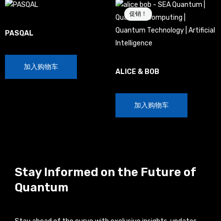
原
当
价
前
促销！
促销！
为：
价
France
$20.00。
格
PASQAL
为：
$10.00。
$
20.00
cat qubit
加入购物车
ALICE & BOB
$
20.00
$
10.00
加入购物车
Stay Informed on the Future of
Quantum