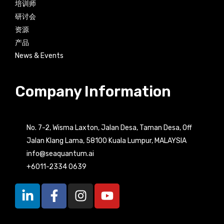
培训师
研讨会
资源
产品
News & Events
Company Information
No. 7-2, Wisma Laxton, Jalan Desa, Taman Desa, Off
Jalan Klang Lama, 58100 Kuala Lumpur, MALAYSIA
info@seaquantum.ai
+6011-2334 0639
L
F
I
Y
i
a
n
o
n
c
s
u