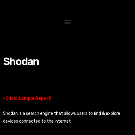
跳
至
内
容
Shodan
$
20.00
<Click: Sample Report
Shodan is a search engine that allows users to find & explore
devices connected to the internet